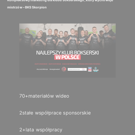
Kompleksowy marketing dla klubu bokserskiego, który wychowuje
mistrzów – BKS Skorpion
70+
materiałów wideo
2
stałe współprace sponsorskie
2+
lata współpracy