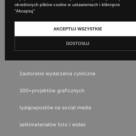
określonych plików cookie w ustawieniach i kliknięcie
"Akceptuj"
10k +
follow na Instagramie
AKCEPTUJ WSZYSTKIE
13k +
follow na Facebooku
DOSTOSUJ
50+
zrealizowanych wydarzeń
2
autorskie wydarzenia cykliczne
300+
projektów graficznych
tysiące
postów na social media
setki
materiałów foto i wideo