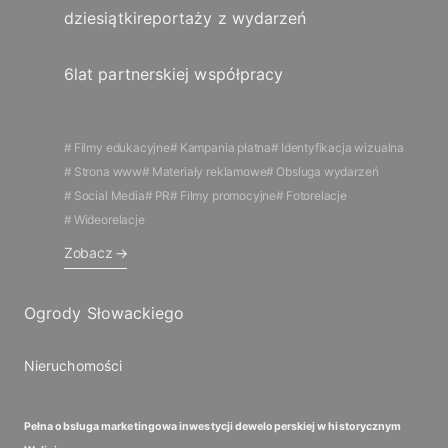
dziesiątki
reportaży z wydarzeń
6
lat partnerskiej współpracy
Filmy edukacyjne
Kampania płatna
Identyfikacja wizualna
Strona www
Materiały reklamowe
Obsługa wydarzeń
Social Media
PR
Filmy promocyjne
Fotorelacje
Wideorelacje
Zobacz
Ogrody Słowackiego
Nieruchomości
Pełna obsługa marketingowa inwestycji deweloperskiej w historycznym