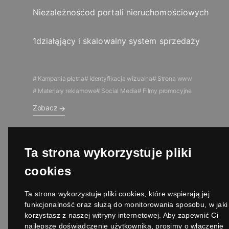
Niezależność
od portali nieruchomościowych
1
działąjący i skalowalny system sprzedaży
Kampania płatna
Identyfikacja wizualna
Strona www
Materiały reklamowe
Social Media
Filmy promocyjne
Zobacz
BT Gym
Ta strona wykorzystuje pliki
Sport
cookies
Ta strona wykorzystuje pliki cookies, które wspierają jej
Klub, którego marketing jest częścią naszego DNA – BT Gym
funkcjonalność oraz służą do monitorowania sposobu, w jaki
korzystasz z naszej witryny internetowej. Aby zapewnić Ci
najlepsze doświadczenie użytkownika, prosimy o włączenie