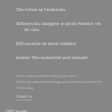
12k+
follow na Facebooku
40%
wzrostu zasięgów w social mediach rok
do roku
600+
postów na social mediach
średnio 15k+
wyświetleń pod reelsami
Filmy edukacyjne
Identyfikacja wizualna
Materiały reklamowe
Obsługa wydarzeń
Social Media
PR
Fotorelacje
Zobacz
DBD Invest